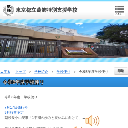
東京都立葛飾特別支援学校
印刷
戻る
トップ
学校紹介
学校便り
令和8年度学校便り
令和8年度学校便り
令和8年度 学校便り
7月17日発行号
9月行事予定
副校長小山記事「1学期の歩みと夏休みに向けて」→