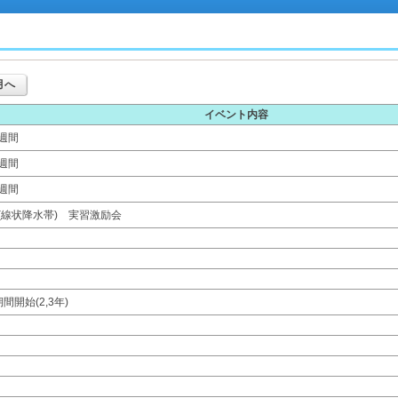
月へ
イベント内容
週間
週間
週間
(線状降水帯) 実習激励会
間開始(2,3年)