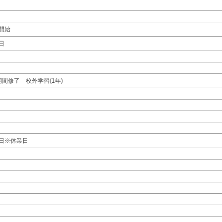
開始
日
期間修了 校外学習(1年)
日※休業日