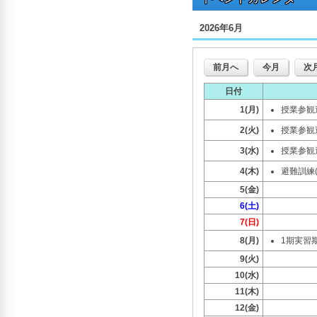
2026年6月
前月へ
今月
次
日付
1(月)
授業参観
2(火)
授業参観
3(水)
授業参観
4(木)
避難訓練
5(金)
6(土)
7(日)
8(月)
1期実習期
9(火)
10(水)
11(木)
12(金)