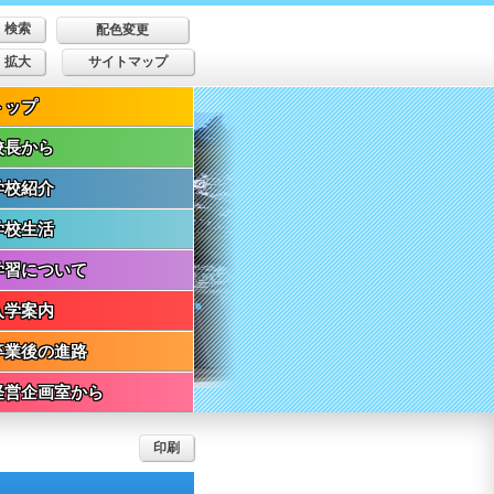
配色変更
拡大
サイトマップ
トップ
校長から
学校紹介
学校生活
学習について
入学案内
卒業後の進路
経営企画室から
印刷