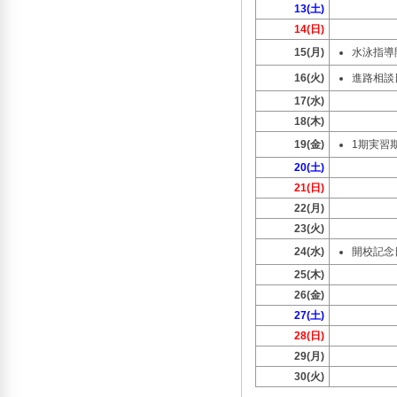
13(土)
14(日)
15(月)
水泳指導
16(火)
進路相談
17(水)
18(木)
19(金)
1期実習
20(土)
21(日)
22(月)
23(火)
24(水)
開校記念
25(木)
26(金)
27(土)
28(日)
29(月)
30(火)